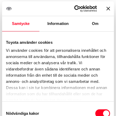
Samma utrustning som Active Tech, samt:
20” lättmetallfälgar maskinbearbetade (5-
Samtycke
Information
Om
dubbelekrade)
Panoramaglastak
Toyota använder cookies
JBL premium ljudsystem med 9 högtalare
Vi använder cookies för att personalisera innehållet och
Intelligent park assist (app)
annonserna till användarna, tillhandahålla funktioner för
Bakspoiler, Aero
sociala medier och analysera vår trafik. Vi
Front cross traffic alert (FCTA)
vidarebefordrar även sådana identifierare och annan
information från din enhet till de sociala medier och
Ventilerade framsäten
annons- och analysföretag som vi samarbetar med.
Eluppvärmt baksäte
Dessa kan i sin tur kombinera informationen med annan
Utvändiga speglar med minne och
information som du har tillhandahållit eller som de har
tiltfunktion vid backning
samlat in när du har använt deras tjänster.
Digital backspegel, lins med spolning
Samtyckesval
Nödvändiga kakor