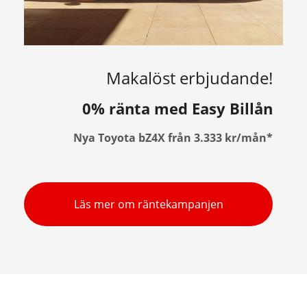
Makalöst erbjudande!
0% ränta med Easy Billån
Nya Toyota bZ4X från 3.333 kr/mån*
Läs mer om räntekampanjen