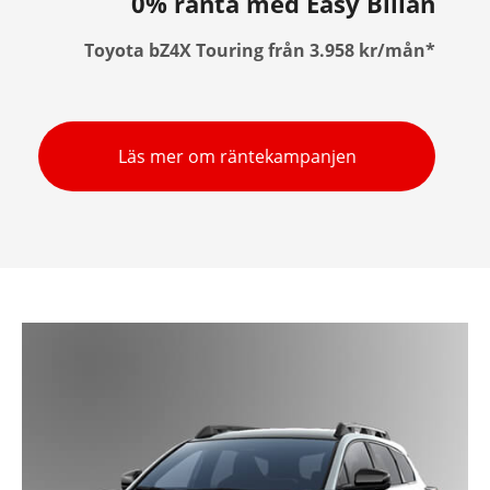
0% ränta med Easy Billån
Toyota bZ4X Touring från 3.958 kr/mån*
Läs mer om räntekampanjen