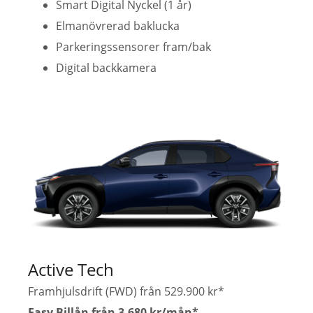
Smart Digital Nyckel (1 år)
Elmanövrerad baklucka
Parkeringssensorer fram/bak
Digital backkamera
Active Tech
Framhjulsdrift (FWD) från 529.900 kr*
Easy Billån från 3.680 kr/mån*